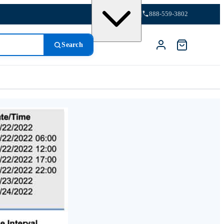
888-559-3802
Search