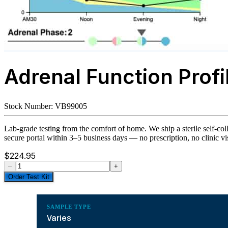
Adrenal Function Profi
Stock Number:
VB99005
Lab-grade testing from the comfort of home. We ship a sterile self-coll
secure portal within 3–5 business days — no prescription, no clinic vis
$
224.95
–
+
Order Test Kit
SAMPLE TYPE
Varies