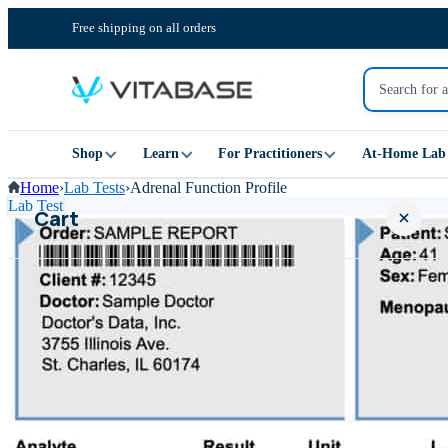
Free shipping on all orders
Shop
Learn
For Practitioners
At-Home Lab 
Home
›
Lab Tests
›
Adrenal Function Profile
Lab Test
Cart
Your cart is empty
SHOP ALL