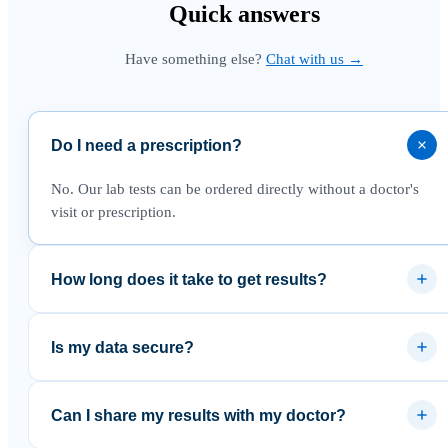
Quick
answers
Have something else?
Chat with us →
Do I need a prescription?
No. Our lab tests can be ordered directly without a doctor's
visit or prescription.
How long does it take to get results?
Most results are available within 3–5 business days after the
lab receives your sample.
Is my data secure?
Yes. Results are delivered through a secure platform and your
data is never sold to third parties.
Can I share my results with my doctor?