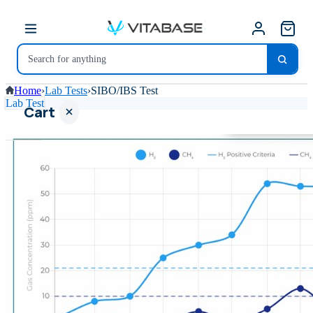
Home
›
Lab Tests
›
SIBO/IBS Test
Lab Test
Cart
Your
cart is
empty
SHOP ALL