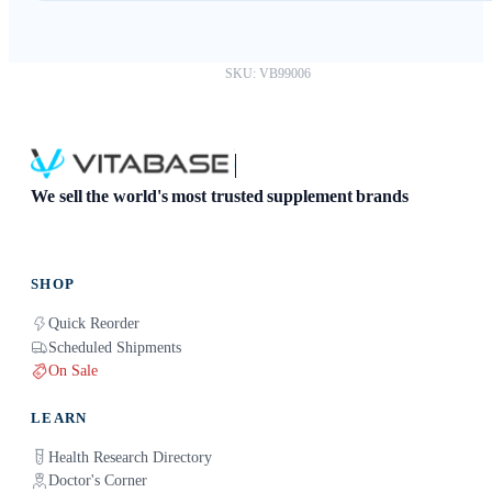
Absolutely. You can download your results as a PDF and
share them with any healthcare provider.
SKU: VB99006
We sell the world's most trusted supplement brands
SHOP
Quick Reorder
Scheduled Shipments
On Sale
LEARN
Health Research Directory
Doctor's Corner