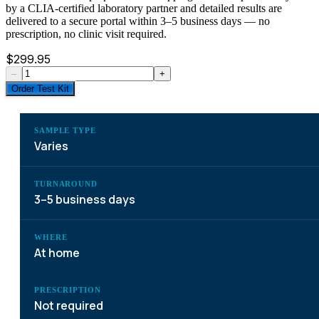
by a CLIA-certified laboratory partner and detailed results are
delivered to a secure portal within 3–5 business days — no
prescription, no clinic visit required.
$
299.95
–
+
Order Test Kit
SAMPLE TYPE
Varies
TURNAROUND
3–5 business days
WHERE
At home
PRESCRIPTION
Not required